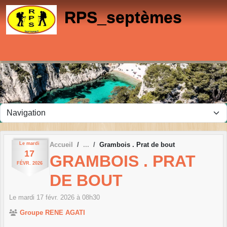
Panneau de gestion des cookies
RPS_septèmes
Le
mardi
Accueil
Grambois . Prat de bout
17
GRAMBOIS . PRAT
FÉVR.
2026
DE BOUT
Le
mardi
17
févr.
2026
à 08h30
Groupe RENE AGATI