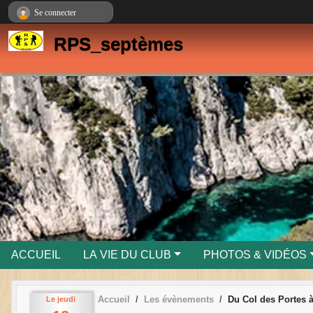
Panneau de gestion des cookies
Se connecter
RPS_septèmes
ACCUEIL
LA VIE DU CLUB
PHOTOS & VIDÉOS
Accueil
Les évènements
Du Col des Portes 
Le
jeudi