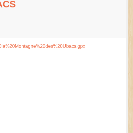
ACS
0%20la%20Montagne%20des%20Ubacs.gpx