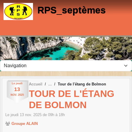
Panneau de gestion des cookies
RPS_septèmes
Le
jeudi
Accueil
Tour de l'étang de Bolmon
13
TOUR DE L'ÉTANG
NOV.
2025
DE BOLMON
Le
jeudi
13
nov.
2025
de 09h à 18h
Groupe ALAIN