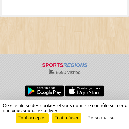
SPORTS
REGIONS
8690
visites
Charte cookies
Gestion des cookies
Ce site utilise des cookies et vous donne le contrôle sur ceux
que vous souhaitez activer
Informations légales
Signaler un contenu inapproprié
Tout accepter
Tout refuser
Personnaliser
Envie de participer ?
Connexion